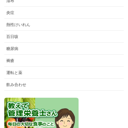
湿布
炎症
熱性けいれん
百日咳
糖尿病
褥瘡
運転と薬
飲み合わせ