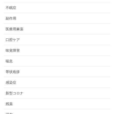
不眠症
副作用
医療用麻薬
口腔ケア
味覚障害
喘息
帯状疱疹
感染症
新型コロナ
残薬