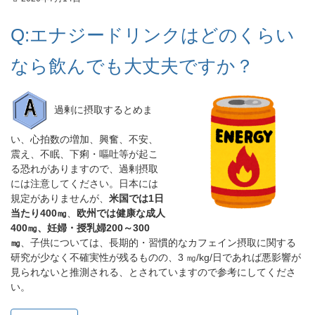
Q:エナジードリンクはどのくらい
なら飲んでも大丈夫ですか？
過剰に摂取するとめま
い、心拍数の増加、興奮、不安、
震え、不眠、下痢・嘔吐等が起こ
る恐れがありますので、過剰摂取
には注意してください。日本には
規定がありませんが、
米国では1日
当たり400㎎
、
欧州では健康な成人
400㎎、妊婦・授乳婦200～300
㎎
、子供については、長期的・習慣的なカフェイン摂取に関する
研究が少なく不確実性が残るものの、3 ㎎/kg/日であれば悪影響が
見られないと推測される、とされていますので参考にしてくださ
い。