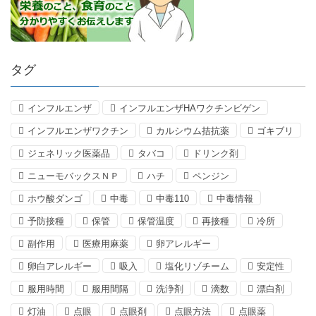
タグ
インフルエンザ
インフルエンザHAワクチンビゲン
インフルエンザワクチン
カルシウム拮抗薬
ゴキブリ
ジェネリック医薬品
タバコ
ドリンク剤
ニューモバックスＮＰ
ハチ
ペンジン
ホウ酸ダンゴ
中毒
中毒110
中毒情報
予防接種
保管
保管温度
再接種
冷所
副作用
医療用麻薬
卵アレルギー
卵白アレルギー
吸入
塩化リゾチーム
安定性
服用時間
服用間隔
洗浄剤
滴数
漂白剤
灯油
点眼
点眼剤
点眼方法
点眼薬