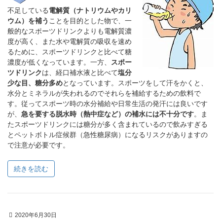
不足している
電解質（ナトリウムやカリ
ウム）を補う
ことを目的とした物で、一
般的なスポーツドリンクよりも電解質濃
度が高く、また水や電解質の吸収を速め
るために、スポーツドリンクと比べて糖
濃度が低くなっています。一方、
スポー
ツドリンク
は、経口補水液と比べて
塩分
少な目、糖分多め
となっています。スポーツをして汗をかくと、
水分とミネラルが失われるのでそれらを補給するための飲料で
す。従ってスポーツ時の水分補給や日常生活の発汗には良いです
が、
急を要する脱水時（熱中症など）の補水には不十分です
。ま
たスポーツドリンクには糖分が多く含まれているので飲みすぎる
とペットボトル症候群（急性糖尿病）になるリスクがありますの
で注意が必要です。
続きを読む
2020年6月30日