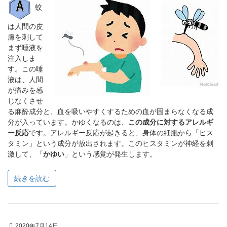
蚊
は人間の皮
膚を刺して
まず唾液を
注入しま
す。この唾
液は、人間
が痛みを感
じなくさせ
る麻酔成分と、血を吸いやすくするための血が固まらなくなる成
分が入っています。かゆくなるのは、
この成分に対するアレルギ
ー反応
です。アレルギー反応が起きると、身体の細胞から「ヒス
タミン」という成分が放出されます。このヒスタミンが神経を刺
激して、「
かゆい
」という感覚が発生します。
続きを読む
2020年7月14日