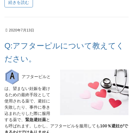
続きを読む
2020年7月13日
Q:アフターピルについて教えてく
ださい。
アフターピルと
は、望まない妊娠を避け
るための最終手段として
使用される薬で、避妊に
失
敗したり、事件に巻き
込まれたりした際に服用
する薬で、
緊急避妊薬
と
も呼ばれます。しかし、アフターピルを服用しても
100％避妊がで
きるわけではありません
。