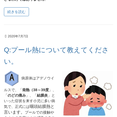
続きを読む
2020年7月7日
Q:プール熱について教えてくださ
い。
病原体はアデノウイ
ルスで、「
発熱（38～39度
」、
「
のどの痛み
」、「
結膜炎
」と
いった症状を来す小児に多い病
咽頭結膜熱と
気で、正式には
言います。
プールでの接触や