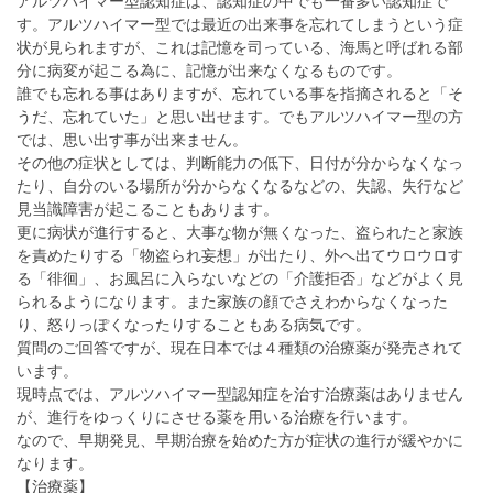
アルツハイマー型認知症は、認知症の中でも一番多い認知症で
す。アルツハイマー型では最近の出来事を忘れてしまうという症
状が見られますが、これは記憶を司っている、海馬と呼ばれる部
分に病変が起こる為に、記憶が出来なくなるものです。
誰でも忘れる事はありますが、忘れている事を指摘されると「そ
うだ、忘れていた」と思い出せます。でもアルツハイマー型の方
では、思い出す事が出来ません。
その他の症状としては、判断能力の低下、日付が分からなくなっ
たり、自分のいる場所が分からなくなるなどの、失認、失行など
見当識障害が起こることもあります。
更に病状が進行すると、大事な物が無くなった、盗られたと家族
を責めたりする「物盗られ妄想」が出たり、外へ出てウロウロす
る「徘徊」、お風呂に入らないなどの「介護拒否」などがよく見
られるようになります。また家族の顔でさえわからなくなった
り、怒りっぽくなったりすることもある病気です。
質問のご回答ですが、現在日本では４種類の治療薬が発売されて
います。
現時点では、アルツハイマー型認知症を治す治療薬はありません
が、進行をゆっくりにさせる薬を用いる治療を行います。
なので、早期発見、早期治療を始めた方が症状の進行が緩やかに
なります。
【治療薬】