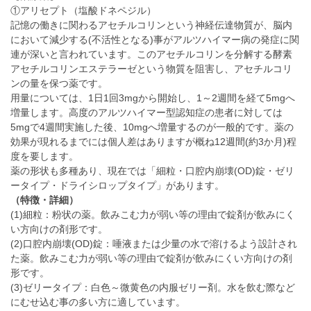
①アリセプト（塩酸ドネペジル）
記憶の働きに関わるアセチルコリンという神経伝達物質が、脳内
において減少する(不活性となる)事がアルツハイマー病の発症に関
連が深いと言われています。このアセチルコリンを分解する酵素
アセチルコリンエステラーゼという物質を阻害し、アセチルコリ
ンの量を保つ薬です。
用量については、1日1回3mgから開始し、1～2週間を経て5mgへ
増量します。高度のアルツハイマー型認知症の患者に対しては
5mgで4週間実施した後、10mgへ増量するのが一般的です。薬の
効果が現れるまでには個人差はありますが概ね12週間(約3か月)程
度を要します。
薬の形状も多種あり、現在では「細粒・口腔内崩壊(OD)錠・ゼリ
ータイプ・ドライシロップタイプ」があります。
（特徴・詳細）
(1)細粒：粉状の薬。飲みこむ力が弱い等の理由で錠剤が飲みにく
い方向けの剤形です。
(2)口腔内崩壊(OD)錠：唾液または少量の水で溶けるよう設計され
た薬。飲みこむ力が弱い等の理由で錠剤が飲みにくい方向けの剤
形です。
(3)ゼリータイプ：白色～微黄色の内服ゼリー剤。水を飲む際など
にむせ込む事の多い方に適しています。