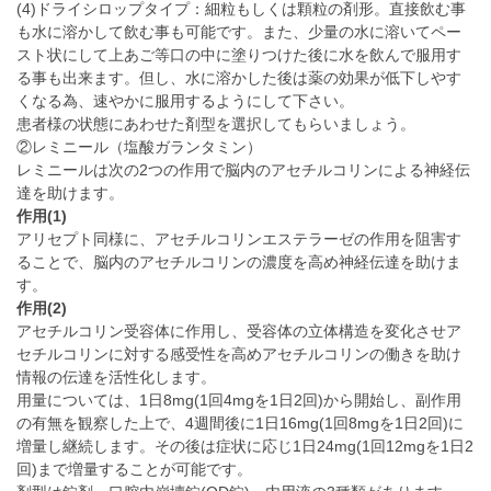
(4)ドライシロップタイプ：細粒もしくは顆粒の剤形。直接飲む事
も水に溶かして飲む事も可能です。また、少量の水に溶いてペー
スト状にして上あご等口の中に塗りつけた後に水を飲んで服用す
る事も出来ます。但し、水に溶かした後は薬の効果が低下しやす
くなる為、速やかに服用するようにして下さい。
患者様の状態にあわせた剤型を選択してもらいましょう。
②レミニール（塩酸ガランタミン）
レミニールは次の2つの作用で脳内のアセチルコリンによる神経伝
達を助けます。
作用(1)
アリセプト同様に、アセチルコリンエステラーゼの作用を阻害す
ることで、脳内のアセチルコリンの濃度を高め神経伝達を助けま
す。
作用(2)
アセチルコリン受容体に作用し、受容体の立体構造を変化させア
セチルコリンに対する感受性を高めアセチルコリンの働きを助け
情報の伝達を活性化します。
用量については、1日8mg(1回4mgを1日2回)から開始し、副作用
の有無を観察した上で、4週間後に1日16mg(1回8mgを1日2回)に
増量し継続します。その後は症状に応じ1日24mg(1回12mgを1日2
回)まで増量することが可能です。