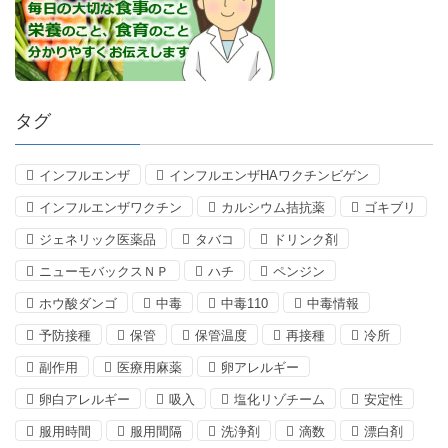
タグ
インフルエンザ
インフルエンザHAワクチンビゲン
インフルエンザワクチン
カルシウム拮抗薬
ゴキブリ
ジェネリック医薬品
タバコ
ドリンク剤
ニューモバックスＮＰ
ハチ
ペンジン
ホウ酸ダンゴ
中毒
中毒110
中毒情報
予防接種
保管
保管温度
再接種
冷所
副作用
医療用麻薬
卵アレルギー
卵白アレルギー
吸入
塩化リゾチーム
安定性
服用時間
服用間隔
洗浄剤
滴数
漂白剤