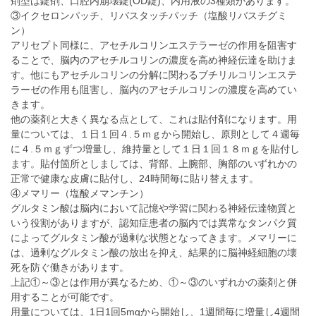
剤型は錠剤、口腔内崩壊錠(OD錠)、内用液の3種類があります。
③イクセロンパッチ、リバスタッチパッチ（塩酸リバスチグミ
ン）
アリセプト同様に、アセチルコリンエステラーゼの作用を阻害す
ることで、脳内のアセチルコリンの濃度を高め神経伝達を助けま
す。他にもアセチルコリンの分解に関わるブチリルコリンエステ
ラーゼの作用も阻害し、脳内のアセチルコリンの濃度を高めてい
きます。
他の薬剤と大きく異なる点として、これは貼付剤になります。用
量については、１日１回４.５ｍｇから開始し、原則として４週毎
に４.５ｍｇずつ増量し、維持量として１日１回１８ｍｇを貼付し
ます。貼付箇所としましては、背部、上腕部、胸部のいずれかの
正常で健康な皮膚に貼付し、24時間毎に貼り替えます。
④メマリー（塩酸メマンチン）
グルタミン酸は脳内において記憶や学習に関わる神経伝達物質と
いう役割がありますが、認知症患者の脳内では異常なタンパク質
によってグルタミン酸が過剰な状態となってきます。メマリーに
は、過剰なグルタミン酸の放出を抑え、結果的に脳神経細胞の壊
死を防ぐ働きがあります。
上記①～③とは作用が異なるため、①～③のいずれかの薬剤と併
用することが可能です。
用量については、1日1回5mgから開始し、1週間毎に増量し4週間