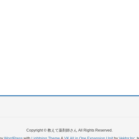
Copyright © 教えて薬剤師さん All Rights Reserved.
by
WordPress
with
Lightning Theme
&
VK All in One Expansion Unit
by
Vektor,Inc.
t