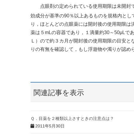
点眼剤の定められている使用期限は未開封
効成分が基準の90％以上あるものを規格内とし
り，ほとんどの点眼薬には開封後の使用期限は
薬は５mLの容器であり，１滴量約30～50μL
Ｌ）ので約３カ月が開封後の使用期限の目安と
りの有無を確認して，もし浮遊物や濁りが認め
関連記事を表示
Ｑ．目薬を２種類以上さすときの注意点は？
2011年5月30日