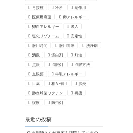
再接種
冷所
副作用
医療用麻薬
卵アレルギー
卵白アレルギー
吸入
塩化リゾチーム
安定性
服用時間
服用間隔
洗浄剤
滴数
漂白剤
灯油
点眼
点眼剤
点眼方法
点眼薬
牛乳アレルギー
目薬
相互作用
肺炎
肺炎球菌ワクチン
褥瘡
誤飲
防虫剤
最近の投稿
Q:薬剤師さんが自宅を訪問してお薬の