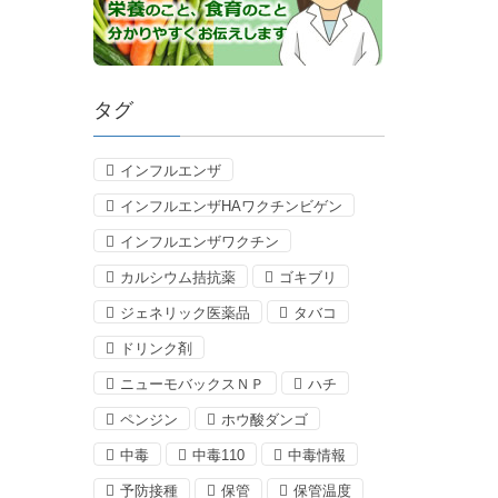
タグ
インフルエンザ
インフルエンザHAワクチンビゲン
インフルエンザワクチン
カルシウム拮抗薬
ゴキブリ
ジェネリック医薬品
タバコ
ドリンク剤
ニューモバックスＮＰ
ハチ
ペンジン
ホウ酸ダンゴ
中毒
中毒110
中毒情報
予防接種
保管
保管温度