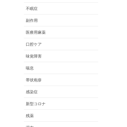
不眠症
副作用
医療用麻薬
口腔ケア
味覚障害
喘息
帯状疱疹
感染症
新型コロナ
残薬