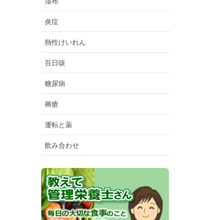
湿布
炎症
熱性けいれん
百日咳
糖尿病
褥瘡
運転と薬
飲み合わせ