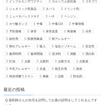
インフルエンザワクチン
カルシウム拮抗薬
ゴキブリ
ジェネリック医薬品
タバコ
ドリンク剤
ニューモバックスＮＰ
ハチ
ペンジン
ホウ酸ダンゴ
中毒
中毒110
中毒情報
予防接種
保管
保管温度
再接種
冷所
副作用
医療用麻薬
卵アレルギー
卵白アレルギー
吸入
塩化リゾチーム
安定性
服用時間
服用間隔
洗浄剤
滴数
漂白剤
灯油
点眼
点眼剤
点眼方法
点眼薬
牛乳アレルギー
目薬
相互作用
肺炎
肺炎球菌ワクチン
褥瘡
誤飲
防虫剤
最近の投稿
Q:薬剤師さんが自宅を訪問してお薬の説明をしてくれるんです