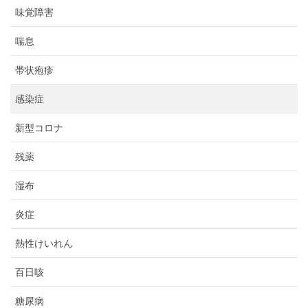
味覚障害
喘息
帯状疱疹
感染症
新型コロナ
残薬
湿布
炎症
熱性けいれん
百日咳
糖尿病