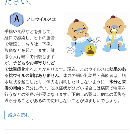
ださい。
ノロウイルス
は
手指や食品などを介して、
経口で感染し、ヒトの腸管
で増殖し、おう吐、下痢、
腹痛などを起こします。健
康な人は軽症で回復します
が、
子どもやお年寄りなど
では重症化
することがあります。現在、このウイルスに
効果のあ
る抗ウイルス剤はありません
。体力の弱い乳幼児・高齢者は、脱
水症状を起こしたり、体力を消耗したりしないように、
水分と栄
養の補給
を充分に行い、脱水症状がひどい場合には病院で輸液を
行うなどの治療が必要になります。下痢止め薬は、病気の回復を
遅らせることがあるので使用しないことが望ましいでしょう。
続きを読む