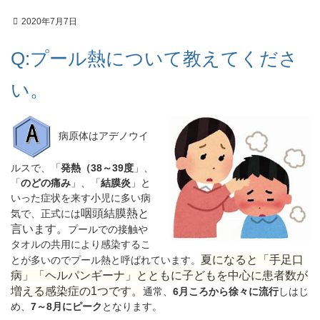
2020年7月7日
Q:プール熱について教えてくださ
い。
病原体はアデノウイ
ルスで、「
発熱（38～39度
」、
「
のどの痛み
」、「
結膜炎
」と
いった症状を来す小児に多い病
咽頭結膜熱と
気で、正式には
言います。
プールでの接触や
タオルの共用により感染するこ
夏になると「手足口
とが多いのでプール熱と呼ばれています。
病」「ヘルパンギーナ」とともに子どもを中心に患者数が
増える感染症の1つです。
通常、
6月ころから徐々に流行
しはじ
め、
7～8月にピーク
となります。